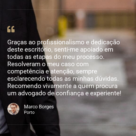
Graças ao profissionalismo e dedicação
deste escritório, senti-me apoiado em
todas as etapas do meu processo.
Resolveram o meu caso com
competência e atenção, sempre
esclarecendo todas as minhas dúvidas.
Recomendo vivamente a quem procura
um advogado de confiança e experiente!
Marco Borges
Porto