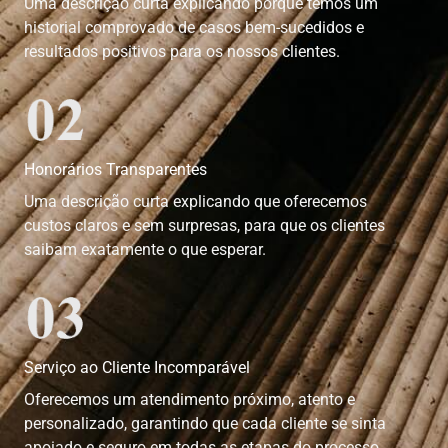
Uma descrição curta explicando porque temos um
historial comprovado de casos bem-sucedidos e
resultados positivos para os nossos clientes.
Honorários Transparentes
Uma descrição curta explicando que oferecemos
custos claros e sem surpresas, para que os clientes
saibam exatamente o que esperar.
Serviço ao Cliente Incomparável
Oferecemos um atendimento próximo, atento e
personalizado, garantindo que cada cliente se sinta
apoiado e seguro em todas as etapas do processo.