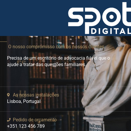
Skip
to
content
O nosso compromisso com os nossos clientes
Precisa de um escritório de advocacia fiável que o
ajude a tratar das questões familiares.
As nossas instalações
Lisboa, Portugal
Pedido de orçamento
+351 123 456 789