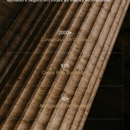
2000+
Consultas com Clientes
93%
Casos Bem-Sucedidos
40+
Advogados Profissionais