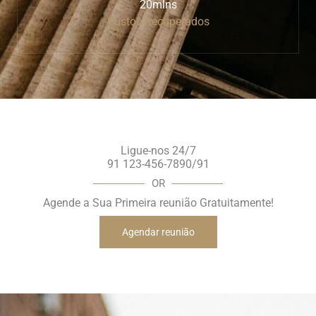
20mlns
Custos Recuperados
Ligue-nos 24/7
91 123-456-7890/91
OR
Agende a Sua Primeira reunião Gratuitamente!
Agendar reunião