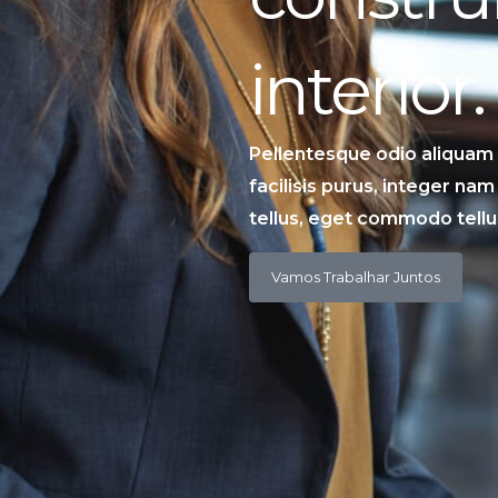
interior.
Pellentesque odio aliquam
facilisis purus, integer nam
tellus, eget commodo tellu
Vamos Trabalhar Juntos