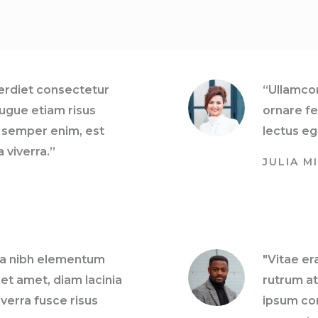
perdiet consectetur
“Ullamco
ugue etiam risus
ornare fe
 semper enim, est
lectus eg
a viverra.”
JULIA M
lla nibh elementum
"Vitae er
get amet, diam lacinia
rutrum at
verra fusce risus
ipsum co