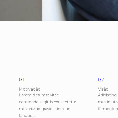
01.
02.
Motivação
Visão
Lorem dictumst vitae
Adipiscing 
commodo sagittis consectetur
mus in ut 
mi, varius id gravida tincidunt
fermentu
faucibus.