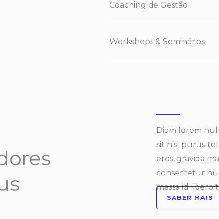
Coaching de Gestão
Workshops & Seminários
Diam lorem null
sit nisl purus t
dores
eros, gravida mag
consectetur nul
eus
massa id libero t
SABER MAIS