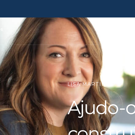
os
LISA MARTIN
Ajudo-o
construi