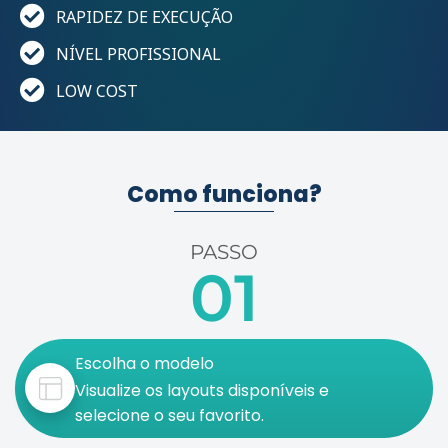
RAPIDEZ DE EXECUÇÃO
NÍVEL PROFISSIONAL
LOW COST
Como funciona?
PASSO
01
Escolha o modelo
Visualize os layouts disponíveis e
selecione o seu favorito.