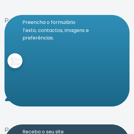
P
Preencha o formulário
Texto, contactos, imagens e
A
preferências.
S
S
O
0
2
P
Receba o seu site