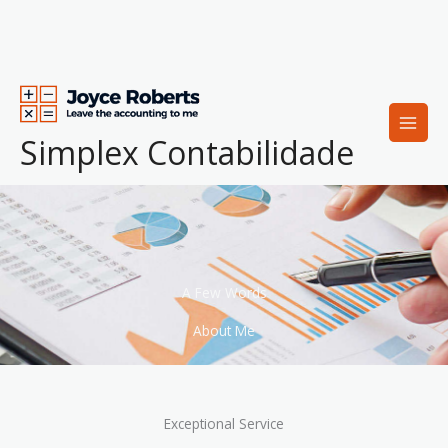
Skip
to
content
Simplex Contabilidade
A Few Words
About Me
Exceptional Service