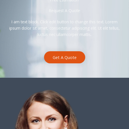
Request A Quote
I am text block. Click edit button to change this text. Lorem
ipsum dolor sit amet, consectetur adipiscing elit. Ut elit tellus,
luctus nec ullamcorper mattis.
Get A Quote